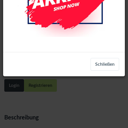
Battery (A1964) Compatible For
Schließen
MacBook Pro 13" (A1989 /A2251)
Login
Registrieren
Beschreibung