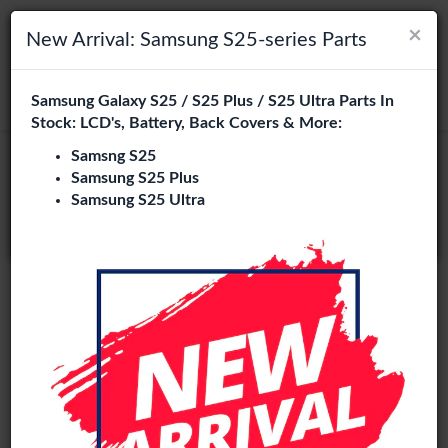
×
×
Navigation umschalten
Login
Wählen Sie Ihre Sprache
New Arrival: Samsung S25-series Parts
Es sieht so aus, als wären Sie in
Samsung Galaxy S25 / S25 Plus / S25 Ultra Parts In
suchen
Vereinigte Staaten
.
Stock: LCD's, Battery, Back Covers & More:
Besuchen Sie
en.phone-city.nl
Samsng S25
Samsung S25 Plus
oder
Samsung S25 Ultra
Auf dieser Seite bleiben