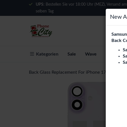
UPS:
Bestellen Sie vor 18:00 Uhr (MEZ), Versand am
selben Tag
New Ar
Samsung
Back C
S
Kategorien
Sale
Wave
Über Phon
S
S
Back Glass Replacement For iPhone 17 With Ste