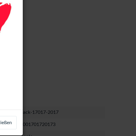
Back-17017-2017
ließen
1001701720173