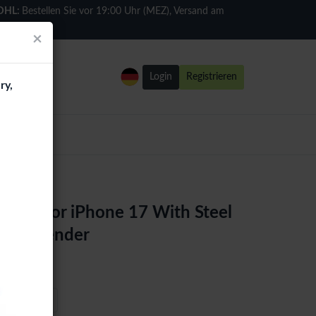
DHL:
Bestellen Sie vor 19:00 Uhr (MEZ), Versand am
selben Tag
×
Login
Registrieren
ry,
ment For iPhone 17 With Steel
 - Lavender
er
White