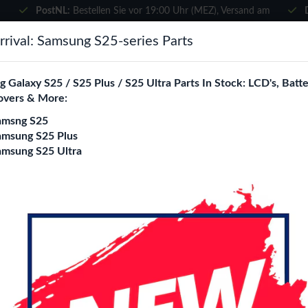
PostNL:
Bestellen Sie vor 19:00 Uhr (MEZ), Versand am
selben Tag
×
rival: Samsung S25-series Parts
Wählen Sie Ihre Sprache
suchen
 Galaxy S25 / S25 Plus / S25 Ultra Parts In Stock: LCD's, Batte
Es sieht so aus, als wären Sie in
overs & More:
Vereinigte Staaten
.
amsng S25
e City
Blogs
Besuchen Sie
en.phone-city.nl
amsung S25 Plus
amsung S25 Ultra
oder
el Plate+Magnet+NFC - Lavender
Auf dieser Seite bleiben
Back Glass Replace
Plate+Magnet+NFC
Farbe
Black
Blue
Green
Lavend