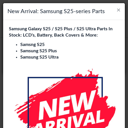
×
×
Navigation umschalten
Login
Wählen Sie Ihre Sprache
New Arrival: Samsung S25-series Parts
Es sieht so aus, als wären Sie in
Samsung Galaxy S25 / S25 Plus / S25 Ultra Parts In
suchen
Vereinigte Staaten
.
Stock: LCD's, Battery, Back Covers & More:
Besuchen Sie
en.phone-city.nl
Samsng S25
Samsung S25 Plus
oder
Samsung S25 Ultra
Auf dieser Seite bleiben