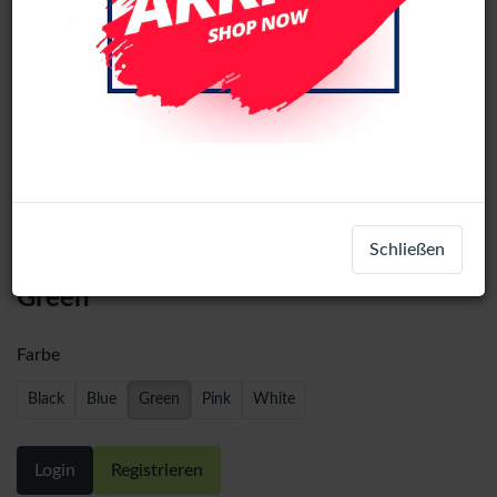
Back Glass Replacement For iPhone
Schließen
16 With Steel Plate+Magnet+NFC-
Green
Farbe
Black
Blue
Green
Pink
White
Login
Registrieren