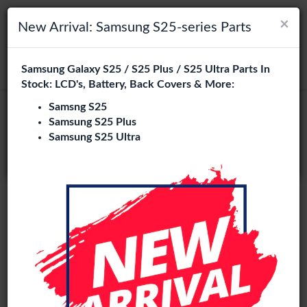
×
×
Navigation umschalten
Login
Wählen Sie Ihre Sprache
New Arrival: Samsung S25-series Parts
Es sieht so aus, als wären Sie in
Samsung Galaxy S25 / S25 Plus / S25 Ultra Parts In
suchen
Vereinigte Staaten
.
Stock: LCD's, Battery, Back Covers & More:
Besuchen Sie
en.phone-city.nl
Samsng S25
Samsung S25 Plus
oder
Samsung S25 Ultra
Auf dieser Seite bleiben