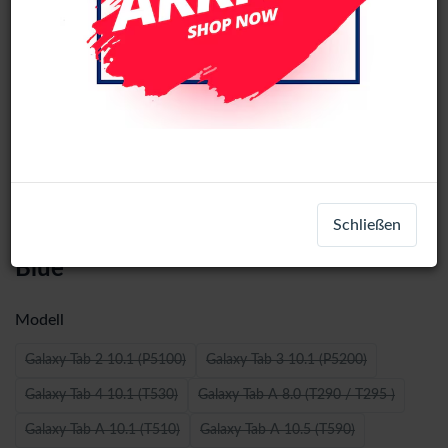
360 Rotating Samsung Tablet Case -
Schließen
Tab S10 Ultra 5G (SM-X920) -Light
Blue
Modell
Galaxy Tab 2 10.1 (P5100)
Galaxy Tab 3 10.1 (P5200)
Galaxy Tab 4 10.1 (T530)
Galaxy Tab A 8.0 (T290 / T295 )
Galaxy Tab A 10.1 (T510)
Galaxy Tab A 10.5 (T590)