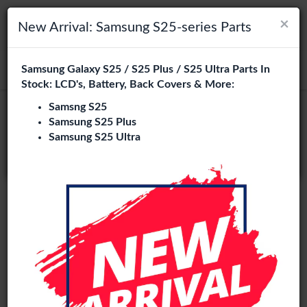
×
×
Navigation umschalten
Login
Wählen Sie Ihre Sprache
New Arrival: Samsung S25-series Parts
Es sieht so aus, als wären Sie in
Samsung Galaxy S25 / S25 Plus / S25 Ultra Parts In
suchen
Vereinigte Staaten
.
Stock: LCD's, Battery, Back Covers & More:
Besuchen Sie
en.phone-city.nl
Samsng S25
Samsung S25 Plus
oder
Samsung S25 Ultra
Auf dieser Seite bleiben