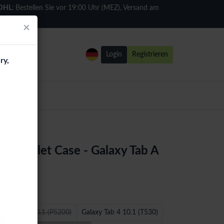
DHL:
Bestellen Sie vor 19:00 Uhr (MEZ), Versand am
selben Tag
×
Login
Registrieren
ry,
ng Tablet Case - Galaxy Tab A
laxy Tab 3 10.1 (P5200)
Galaxy Tab 4 10.1 (T530)