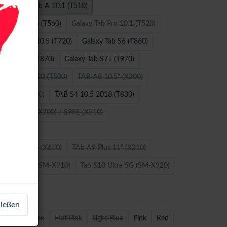
Galaxy Tab A 10.1 (T510)
axy Tab E 9.6 (T560)
Galaxy Tab Pro 10.1 (T520)
xy Tab S5e 10.5 (T720)
Galaxy Tab S6 (T860)
axy Tab S7 (T870)
Galaxy Tab S7+ (T970)
 A7 10.4 2020 (T500)
TAB A8 10.5" (X200)
1 2016 (T580)
TAB S4 10.5 2018 (T830)
00) Tab S9 (X700) / S9FE (X510)
 S9FE (X510)
) TAB S9FE+ (X610)
TAb A9 Plus 11" (X210)
ab S9 Ultra (SM-X910)
Tab S10 Ultra 5G (SM-X920)
ließen
Gold
Green
Hot Pink
Light Blue
Pink
Red