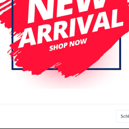
Galaxy Tab A 8.0 (T290 / T295 )
Galaxy Tab A 10.5 (T590)
Gal
Galaxy Tab S2 9.7 (T810)
Gala
Galaxy Tab S6 Lite (P610)
Gal
Galaxy Tab S 10.5 (T800)
TAB
TAB A9 8.7 (X110)
TAB A 10.
TAB S7 FE (T730)
TAB S8 (X7
TAB S8 (X700) Tab S9 (X710) /
TAB S8+ (X800) TAB S9+ (X810
Tab A7 Lite (SM-T220/T225
T
Tab S10+ 5G (SM-X820)
Farbe
Sch
Black
Blue
Dark Blue