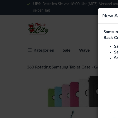
UPS:
Bestellen Sie vor 18:00 Uhr (MEZ), Versand am
selben Tag
New Ar
Samsung
Back C
S
Kategorien
Sale
Wave
Über Phon
S
S
360 Rotating Samsung Tablet Case - Galaxy Tab A 