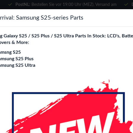
PostNL:
Bestellen Sie vor 19:00 Uhr (MEZ), Versand am
selben Tag
×
rival: Samsung S25-series Parts
Wählen Sie Ihre Sprache
suchen
 Galaxy S25 / S25 Plus / S25 Ultra Parts In Stock: LCD's, Batte
Es sieht so aus, als wären Sie in
overs & More:
Vereinigte Staaten
.
amsng S25
e City
Blogs
Besuchen Sie
en.phone-city.nl
amsung S25 Plus
amsung S25 Ultra
oder
10.1 (T510) - Gold
Auf dieser Seite bleiben
360 Rotating Samsu
10.1 (T510) - Gold
Modell
Galaxy Tab 2 10.1 (P5100)
Ga