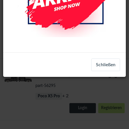
Xiaomi Redmi Note 12 Pro Speed / Redmi
oem
Note 12 Pro 5G / Poco X5 Pro Charging
Port Board+Sim Reader
Part-10428
+ 2
Poco X5 Pro
Login
Registrieren
Schließen
Xiaomi Redmi Note 12 Pro Speed / Redmi
Note 12 Pro 5G / Poco X5 Pro Charging
Port Board With Sim C
part-56295
+ 2
Poco X5 Pro
Login
Registrieren