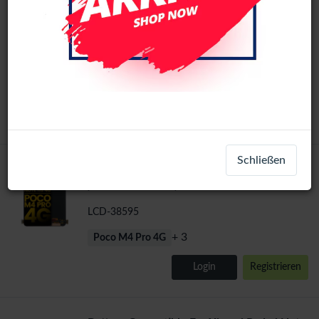
Xiaomi Redmi Note12s /Redmi Note 11
In-cell
4G/11S / Poco M4 Pro 4G Incell LCD
Display No Frame (All Colors)
LCD-60583
+ 3
Poco M4 Pro 4G
Login
Registrieren
Schließen
Xiaomi Redmi Note12s /Redmi Note11 4G
OLED
/Redmi Note11S /Xiaomi Poco M4 Pro 4G
OLED LCD Display
LCD-38595
+ 3
Poco M4 Pro 4G
Login
Registrieren