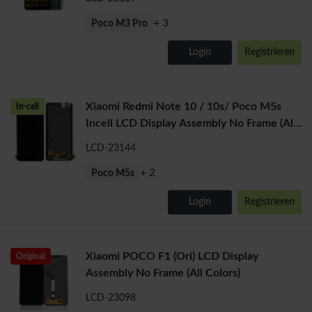
+ 3
Poco M3 Pro
Login
Registrieren
Xiaomi Redmi Note 10 / 10s/ Poco M5s
In-cell
Incell LCD Display Assembly No Frame (All
Colors)
LCD-23144
+ 2
Poco M5s
Login
Registrieren
Xiaomi POCO F1 (Ori) LCD Display
Original
Assembly No Frame (All Colors)
LCD-23098