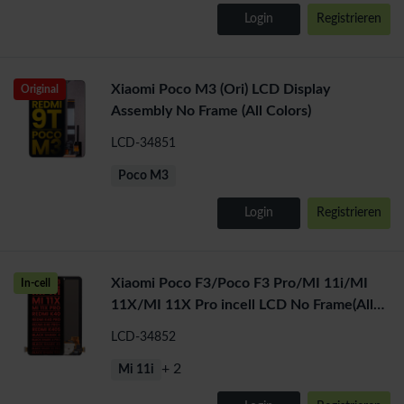
Login
Registrieren
Xiaomi Poco M3 (Ori) LCD Display
Original
Assembly No Frame (All Colors)
LCD-34851
Poco M3
Login
Registrieren
Xiaomi Poco F3/Poco F3 Pro/MI 11i/MI
In-cell
11X/MI 11X Pro incell LCD No Frame(All
Colors)
LCD-34852
+ 2
Mi 11i