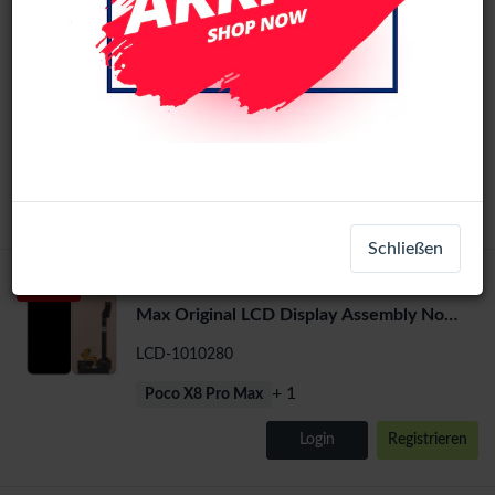
Xiaomi Redmi A7 4G Original LCD Display
Original
Assembly With Frame (Black)
LCD-26020
Redmi A7 4G
Login
Registrieren
Schließen
Xiaomi Poco X8 Pro Max / Redmi Turbo 5
Original
Max Original LCD Display Assembly No
Frame (All Colors)
LCD-1010280
+ 1
Poco X8 Pro Max
Login
Registrieren