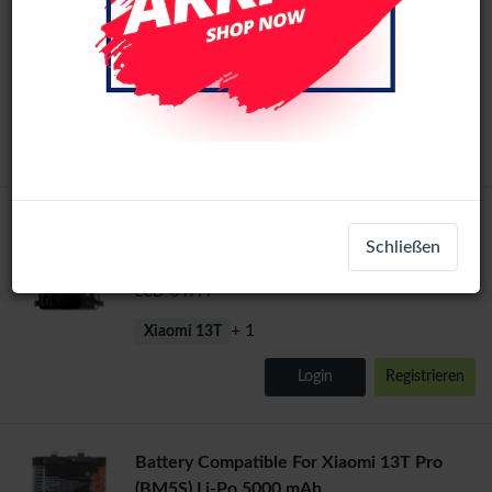
Assembly with Frame (Black)
LCD-60578
+ 1
Xiaomi 13T
Login
Registrieren
Xiaomi Mi 13T /13T Pro (Ori) LCD Display
Original
Schließen
Assembly No Frame (All Colors)
LCD-64977
+ 1
Xiaomi 13T
Login
Registrieren
Battery Compatible For Xiaomi 13T Pro​
(BM5S​) Li-Po 5000 mAh