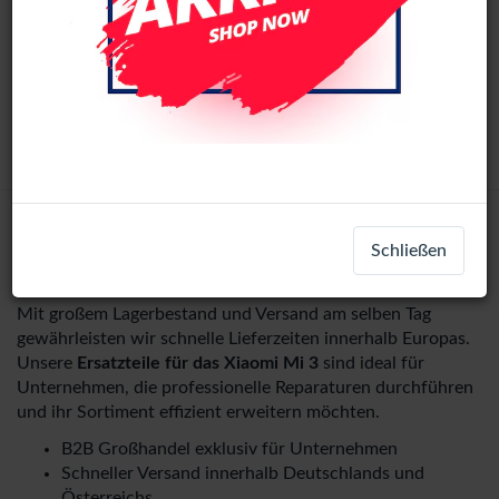
Frame (All Colors)
LCD-23175
Mi 3
Login
Registrieren
Schließen
Mit großem Lagerbestand und Versand am selben Tag
gewährleisten wir schnelle Lieferzeiten innerhalb Europas.
Unsere
Ersatzteile für das Xiaomi Mi 3
sind ideal für
Unternehmen, die professionelle Reparaturen durchführen
und ihr Sortiment effizient erweitern möchten.
B2B Großhandel exklusiv für Unternehmen
Schneller Versand innerhalb Deutschlands und
Österreichs