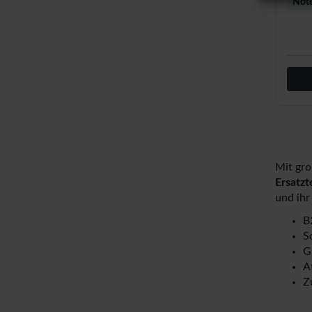
Note
Mit gro
Ersatzt
und ihr
B
S
G
A
Z