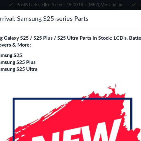
PostNL:
Bestellen Sie vor 19:00 Uhr (MEZ), Versand am
selben Tag
×
rival: Samsung S25-series Parts
Wählen Sie Ihre Sprache
suchen
 Galaxy S25 / S25 Plus / S25 Ultra Parts In Stock: LCD's, Batte
Es sieht so aus, als wären Sie in
overs & More:
Vereinigte Staaten
.
amsng S25
e City
Blogs
Besuchen Sie
en.phone-city.nl
amsung S25 Plus
amsung S25 Ultra
oder
ote 3 Neo (N750)
Auf dieser Seite bleiben
xy Note 3 Neo (N750) Ersatzteile Großhan
ity ist Ihr spezialisierter B2B Großhandel für
Galaxy Note 3 Neo
opa. Wir beliefern ausschließlich Reparaturshops, Händler, Onl
en Qualitätskomponenten zu attraktiven Großhandelspreisen.
 Seite
Datum (absteigend)