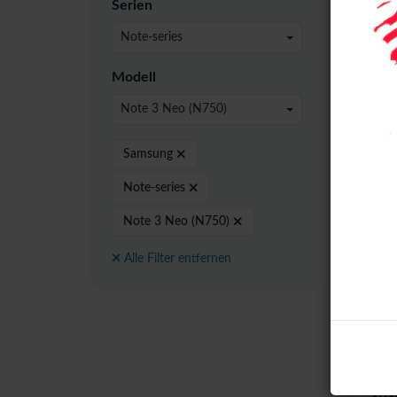
Serien
Note-series
Modell
Note 3 Neo (N750)
Samsung
Note-series
Note 3 Neo (N750)
Alle Filter entfernen
Sams
LTE+
Asse