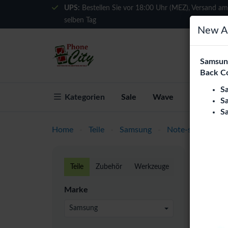
UPS:
Bestellen Sie vor 18:00 Uhr (MEZ), Versand am
selben Tag
New Ar
Samsung
Back C
S
Kategorien
Sale
Wave
Über Phon
S
S
Home
-
Teile
-
Samsung
-
Note-series
-
N
Gala
Teile
Zubehör
Werkzeuge
Phone C
Marke
und Eur
geprüft
Samsung
24 pro