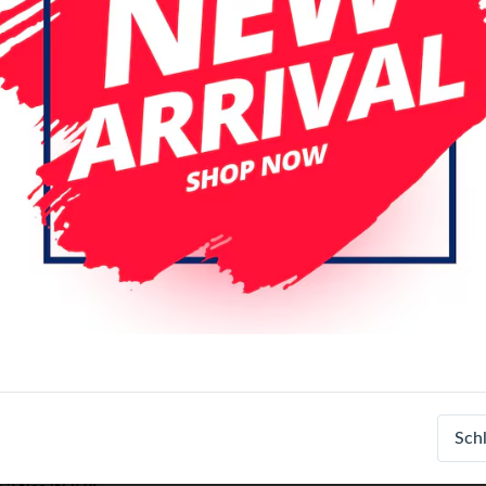
ung Galaxy Note 3 Neo
 (N7505) LCD Display
mbly With Frame(Black)
Sch