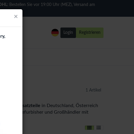
DHL:
Bestellen Sie vor 19:00 Uhr (MEZ), Versand am
selben Tag
×
Login
Registrieren
ry,
del
1 Artikel
 (N750) Ersatzteile
in Deutschland, Österreich
ineshops, Refurbisher und Großhändler mit