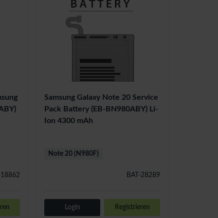
msung
Samsung Galaxy Note 20 Service
0ABY)
Pack Battery (EB-BN980ABY) Li-
Ion 4300 mAh
Note 20 (N980F)
-18862
BAT-28289
eren
Login
Registrieren