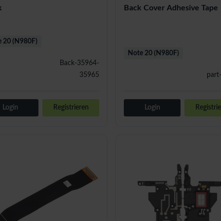
k
Back Cover Adhesive Tape
 20 (N980F)
Note 20 (N980F)
Back-35964-
35965
part
Login
Registrieren
Login
Registri