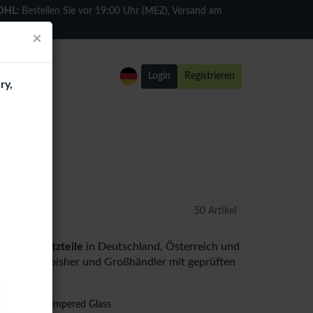
DHL:
Bestellen Sie vor 19:00 Uhr (MEZ), Versand am
selben Tag
×
Login
Registrieren
ry,
l
50 Artikel
980F) Ersatzteile
in Deutschland, Österreich und
hops, Refurbisher und Großhändler mit geprüften
D Privacy Tempered Glass