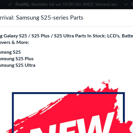
PostNL:
Bestellen Sie vor 19:00 Uhr (MEZ), Versand am
selben Tag
×
rival: Samsung S25-series Parts
Wählen Sie Ihre Sprache
suchen
 Galaxy S25 / S25 Plus / S25 Ultra Parts In Stock: LCD's, Batte
Es sieht so aus, als wären Sie in
overs & More:
Vereinigte Staaten
.
amsng S25
e City
Blogs
Besuchen Sie
en.phone-city.nl
amsung S25 Plus
amsung S25 Ultra
oder
ote 20 (N980F)
Auf dieser Seite bleiben
xy Note 20 (N980F) Ersatzteile Großhande
ity ist Ihr spezialisierter B2B Großhandel für
Galaxy Note 20 (N
 Wir beliefern ausschließlich Reparaturshops, Händler, Onlines
tskomponenten zu attraktiven Großhandelspreisen.
mpered Glass
Book cases
Back Cases
5D Tempered Glass
5