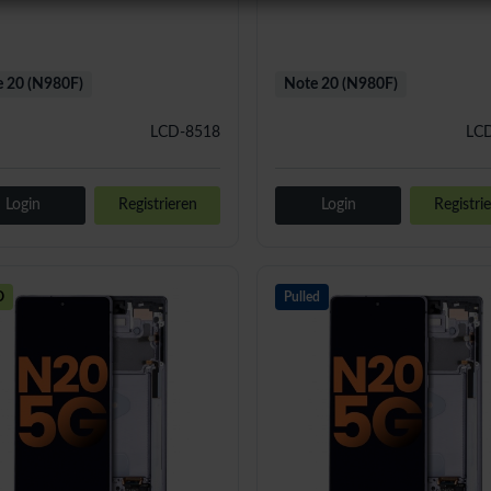
 20 (N980F)
Note 20 (N980F)
LCD-8518
LC
Login
Registrieren
Login
Registri
D
Pulled