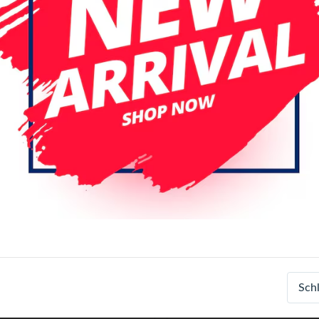
 Seite
Datum (absteigend)
ce Pack
Service Pack
ung Galaxy Note 20 (N980F)
Samsung Galaxy Note 20 (
Sch
Display Assembly With
LCD Display Assembly Wit
e (Mystic Green)
Frame (Mystic Bronze)