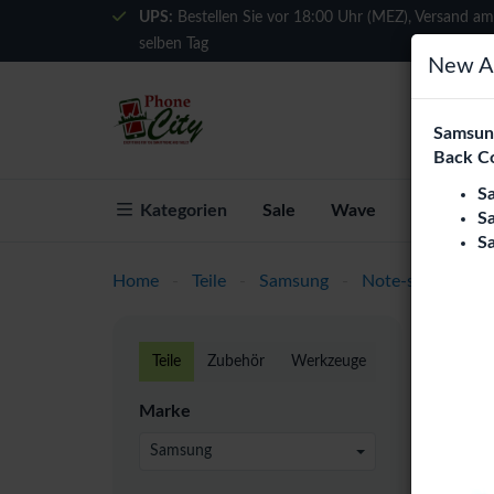
UPS:
Bestellen Sie vor 18:00 Uhr (MEZ), Versand am
selben Tag
New Ar
Samsung
Back C
S
Kategorien
Sale
Wave
Über Phon
S
S
Home
-
Teile
-
Samsung
-
Note-series
-
N
Gala
Teile
Zubehör
Werkzeuge
Phone C
Marke
Europa.
Qualitä
Samsung
UV Te