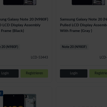
ung Galaxy Note 20 (N980F)
Samsung Galaxy Note 20 (
 LCD Display Assembly
Pulled LCD Display Assemb
 Frame (Black)
With Frame (Gray )
 20 (N980F)
Note 20 (N980F)
LCD-53443
LCD
Login
Registrieren
Login
Registri
d