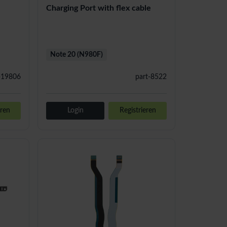
Charging Port with flex cable
Note 20 (N980F)
-19806
part-8522
eren
Login
Registrieren