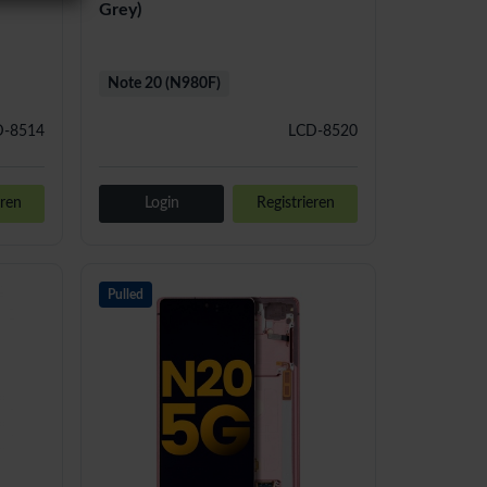
Grey)
Note 20 (N980F)
D-8514
LCD-8520
eren
Login
Registrieren
Pulled