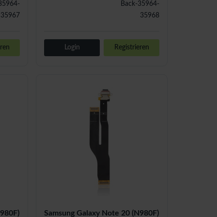
35964-
Back-35964-
35967
35968
eren
Login
Registrieren
N980F)
Samsung Galaxy Note 20 (N980F)