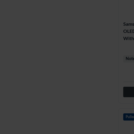
Sams
OLED
With
Note
Pulle