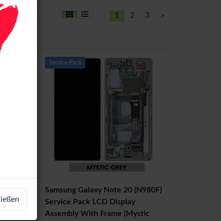
1
2
3
>
Service Pack
N980F)
Samsung Galaxy Note 20 (N980F)
ließen
h
Service Pack LCD Display
Assembly With Frame (Mystic