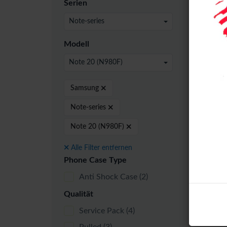
Serien
24 pro
Note-series
Modell
Note 20 (N980F)
Servi
Samsung
Note-series
Note 20 (N980F)
Alle Filter entfernen
Phone Case Type
Anti Shock Case
(2)
Qualität
Sams
LCD 
Service Pack
(4)
Fram