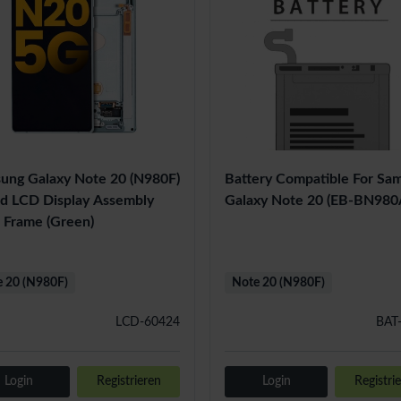
ung Galaxy Note 20 (N980F)
Battery Compatible For Sa
ed LCD Display Assembly
Galaxy Note 20 (EB-BN98
 Frame (Green)
 20 (N980F)
Note 20 (N980F)
LCD-60424
BAT
Login
Registrieren
Login
Registri