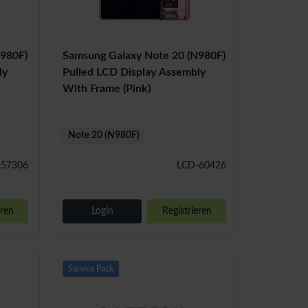
N980F)
Samsung Galaxy Note 20 (N980F)
ly
Pulled LCD Display Assembly
With Frame (Pink)
Note 20 (N980F)
-57306
LCD-60426
eren
Login
Registrieren
Service Pack