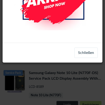
1
2
>
Samsung Galaxy Note 10 Lite (N770F-DS)
Service Pack
Service Pack LCD Display Assembly With
Frame (Black)
LCD-8587
Note 10 Lite (N770F)
Schließen
Login
Registrieren
Samsung Galaxy Note 10 Lite (N770F-DS)
Service Pack
Service Pack LCD Display Assembly With
Frame (Aura Glow / Sil
LCD-8589
Note 10 Lite (N770F)