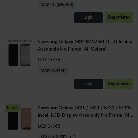
M52 5G (M526B)
Login
Registrieren
Samsung Galaxy M32 (M325F) LCD Display
Assembly No Frame (All Colors) -
LCD-19676
M32 (M325F)
Login
Registrieren
Samsung Galaxy M21 / M31 / M30 / M30s
In-cell
incell LCD Display Assembly No Frame (All
Colors)
LCD-19762
+ 3
M21 (M215F)