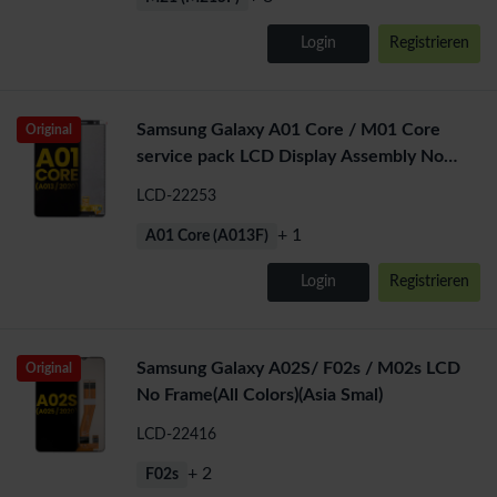
Login
Registrieren
Samsung Galaxy A01 Core / M01 Core
Original
service pack LCD Display Assembly No
Frame (All Colors)
LCD-22253
+ 1
A01 Core (A013F)
Login
Registrieren
Samsung Galaxy A02S/ F02s / M02s LCD
Original
No Frame(All Colors)(Asia Smal)
LCD-22416
+ 2
F02s