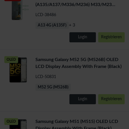
(A135/A137/M336/M236) M33/M23
service pack LCD No Frame (All Colors)
LCD-38486
+ 3
A13 4G (A135F)
Login
Registrieren
Samsung Galaxy M52 5G (M526B) OLED
OLED
LCD Display Assembly With Frame (Black)
LCD-50831
M52 5G (M526B)
Login
Registrieren
Samsung Galaxy M51 (M515) OLED LCD
OLED
Display Assembly With Frame (Black)