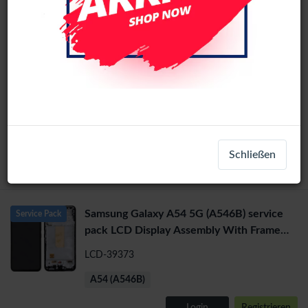
1
2
3
>
Samsung Galaxy A54 5G (A546B) service
Service Pack
pack LCD Display Assembly With Frame
(Silver)
LCD-38550
A54 (A546B)
Schließen
Login
Registrieren
Samsung Galaxy A54 5G (A546B) service
Service Pack
pack LCD Display Assembly With Frame
(Black)
LCD-39373
A54 (A546B)