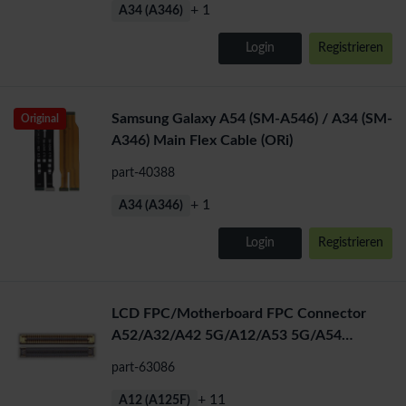
+ 1
A34 (A346)
Login
Registrieren
Samsung Galaxy A54 (SM-A546) / A34 (SM-
Original
A346) Main Flex Cable (ORi)
part-40388
+ 1
A34 (A346)
Login
Registrieren
LCD FPC/Motherboard FPC Connector
A52/A32/A42 5G/A12/A53 5G/A54
5G/A15/A72/A13 5G/A23 5G (78 Pins)
part-63086
+ 11
A12 (A125F)