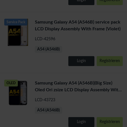
Login
Registrieren
Samsung Galaxy A54 (A546B) service pack
Service Pack
LCD Display Assembly With Frame (Violet)
LCD-42596
A54 (A546B)
Login
Registrieren
Samsung Galaxy A54 (A546B)(Big Size)
OLED
Oled Ori zsize LCD Display Assembly With
Frame (Black)
LCD-43723
A54 (A546B)
Login
Registrieren