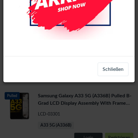
1
2
>
Samsung Galaxy A33 5G (A336B) Pulled B-
Pulled
Grad LCD Display Assembly With Frame
(white)
LCD-03302
A33 5G (A336B)
Schließen
Login
Registrieren
Samsung Galaxy A33 5G (A336B) Pulled B-
Pulled
Grad LCD Display Assembly With Frame
(Black)
LCD-03301
A33 5G (A336B)