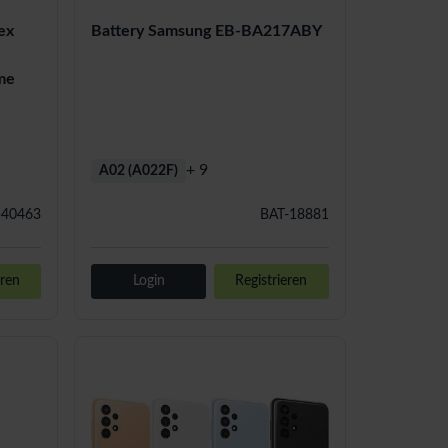
Battery Samsung EB-BA217ABY
ex
D
me
+ 9
A02 (A022F)
-40463
BAT-18881
eren
Login
Registrieren