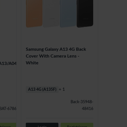
Samsung Galaxy A13 4G Back
Cover With Camera Lens -
White
A13/A04s
+ 1
A13 4G (A135F)
Back-35948-
BAT-67869
48416