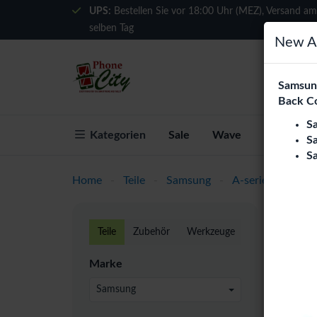
UPS:
Bestellen Sie vor 18:00 Uhr (MEZ), Versand am
selben Tag
New Ar
Samsung
Back C
S
Kategorien
Sale
Wave
Über Phon
S
S
Home
-
Teile
-
Samsung
-
A-series
-
A13 
Gala
Teile
Zubehör
Werkzeuge
Phone C
Marke
Europa.
Qualitä
Samsung
24 pro