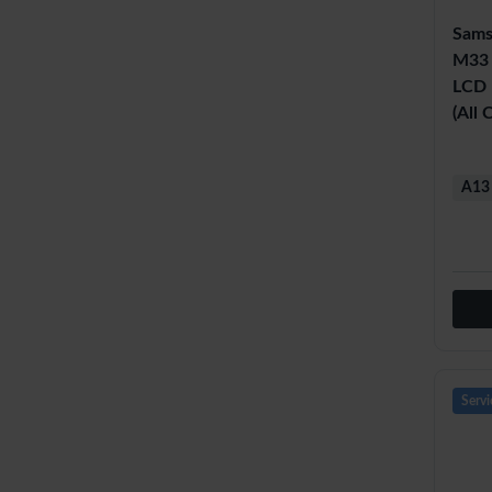
Sams
M33 
LCD 
(All 
A13 
Servi