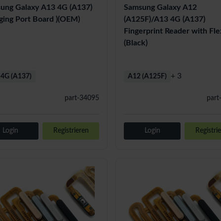
ung Galaxy A13 4G (A137)
Samsung Galaxy A12
ging Port Board )(OEM)
(A125F)/A13 4G (A137)
Fingerprint Reader with Fle
(Black)
+ 3
4G (A137)
A12 (A125F)
part-34095
part
Login
Registrieren
Login
Registri