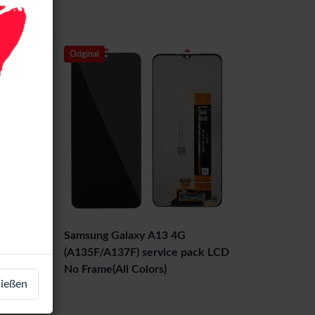
Original
Samsung Galaxy A13 4G
(A135F/A137F) service pack LCD
D No
No Frame(All Colors)
ließen