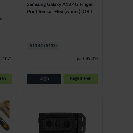
Samsung Galaxy A13 4G Finger
Print Sensor Flex (white ) (ORi)
x
A13 4G (A137)
-21071
part-49400
eren
Login
Registrieren