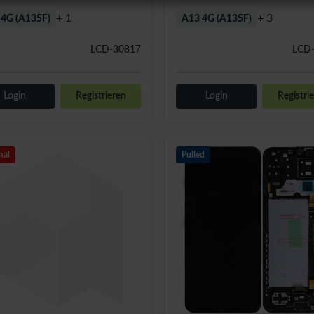
+ 1
+ 3
 4G (A135F)
A13 4G (A135F)
LCD-30817
LCD
Login
Registrieren
Login
Registri
nal
Pulled