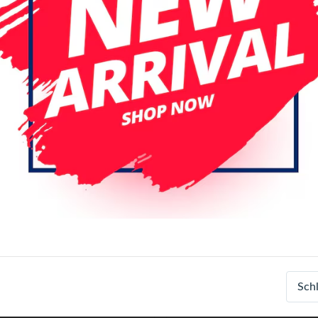
nal
Original
ung Galaxy A13 4G (A135 /
Samsung Galaxy A13 4G
) Original LCD Display
(A135/A137/M336/M236)
mbly With Frame (Black)
M33/M23 service pack LC
Sch
Frame (All Colors)