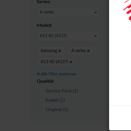
Serien
A-series
Origi
Modell
A13 4G (A137)
Samsung
A-series
A13 4G (A137)
Alle Filter entfernen
Qualität
Service Pack
(1)
Sams
Pulled
(1)
A137
Original
(5)
Asse