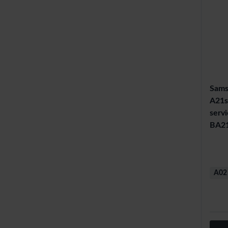
Sams
A21s
servi
BA21
A02