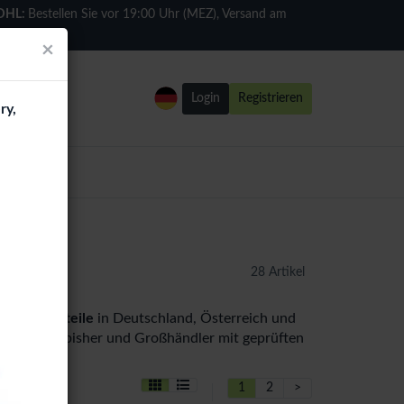
DHL:
Bestellen Sie vor 19:00 Uhr (MEZ), Versand am
selben Tag
×
Login
Registrieren
ry,
28 Artikel
37) Ersatzteile
in Deutschland, Österreich und
hops, Refurbisher und Großhändler mit geprüften
1
2
>