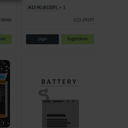
+ 1
A13 4G (A135F)
-38486
LCD-29297
eren
Login
Registrieren