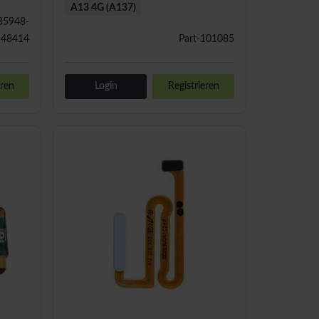
A13 4G (A137)
35948-
48414
Part-101085
eren
Login
Registrieren