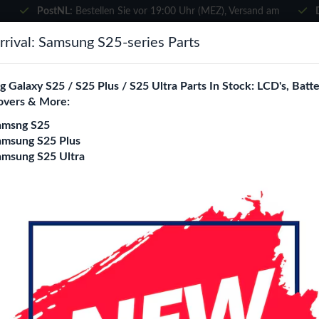
PostNL:
Bestellen Sie vor 19:00 Uhr (MEZ), Versand am
selben Tag
×
rival: Samsung S25-series Parts
Wählen Sie Ihre Sprache
suchen
 Galaxy S25 / S25 Plus / S25 Ultra Parts In Stock: LCD's, Batte
Es sieht so aus, als wären Sie in
overs & More:
Vereinigte Staaten
.
amsng S25
e City
Blogs
Besuchen Sie
en.phone-city.nl
amsung S25 Plus
amsung S25 Ultra
oder
4G (A137)
Auf dieser Seite bleiben
xy A13 4G (A137) Ersatzteile Großhandel
ity ist Ihr spezialisierter B2B Großhandel für
Galaxy A13 4G (A1
 Wir beliefern ausschließlich Reparaturshops, Händler, Onlines
tskomponenten zu attraktiven Großhandelspreisen.
 Seite
Datum (absteigend)