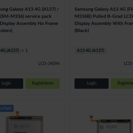
ung Galaxy A13 4G (A137) /
Samsung Galaxy A13 4G (Fl
(SM-M336) service pack
M336B) Pulled B-Grad LC
Display Assembly No Frame
Display Assembly With Fra
Colors)
(Black)
+ 1
4G (A137)
A13 4G (A137)
LCD-34094
LCD
Login
Registrieren
Login
Registri
ce Pack