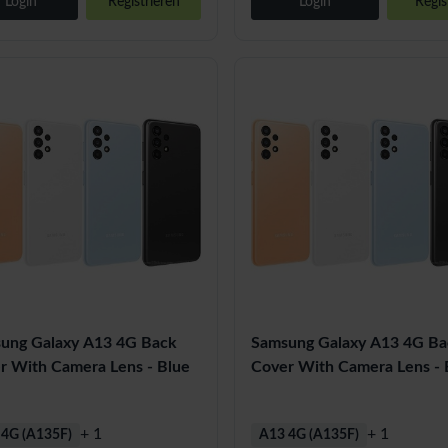
Login
Registrieren
Login
Regis
ung Galaxy A13 4G Back
Samsung Galaxy A13 4G Ba
r With Camera Lens - Blue
Cover With Camera Lens - 
+ 1
+ 1
 4G (A135F)
A13 4G (A135F)