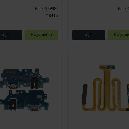
Back-35948-
Back-
48415
Login
Registrieren
Login
Registri