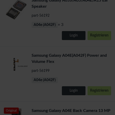
Samsung Galaxy A05S/A05/A04E/A15 Ear
Speaker
part-56192
+ 3
A04e (A042F)
Login
Registrieren
Samsung Galaxy A04E(A042F) Power and
Volume Flex
part-56199
A04e (A042F)
Login
Registrieren
Samsung Galaxy A04E Back Camera 13 MP
Original