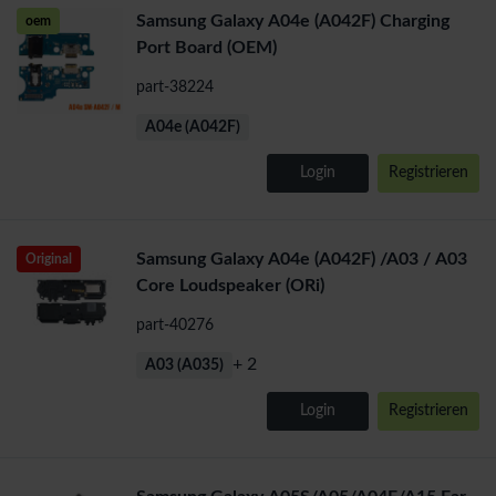
Samsung Galaxy A04e (A042F) Charging
oem
Port Board (OEM)
part-38224
A04e (A042F)
Login
Registrieren
Samsung Galaxy A04e (A042F) /A03 / A03
Original
Core Loudspeaker (ORi)
part-40276
+ 2
A03 (A035)
Login
Registrieren