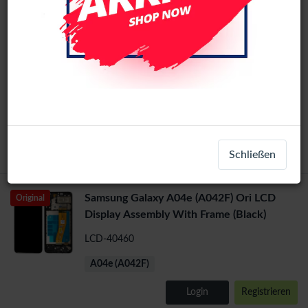
Galaxy A04E / A03s / A03 / A02s
Original
(A037F/A035F/A025F) Display Assembly
No Frame (NO EU- Small)
LCD-39509
+ 3
A02S (A025)
Login
Registrieren
Schließen
Samsung Galaxy A04e (A042F) Ori LCD
Original
Display Assembly With Frame (Black)
LCD-40460
A04e (A042F)
Login
Registrieren