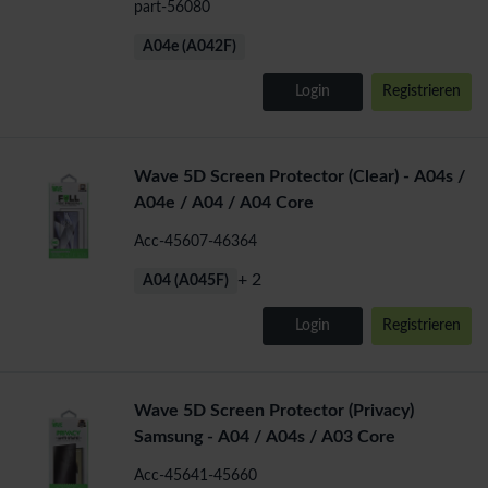
part-56080
A04e (A042F)
Login
Registrieren
Wave 5D Screen Protector (Clear) - A04s /
A04e / A04 / A04 Core
Acc-45607-46364
+ 2
A04 (A045F)
Login
Registrieren
Wave 5D Screen Protector (Privacy)
Samsung - A04 / A04s / A03 Core
Acc-45641-45660