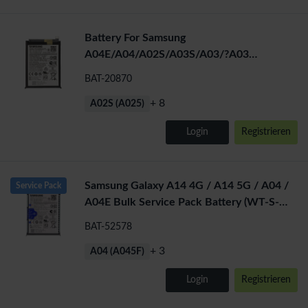
Battery For Samsung
A04E/A04/A02S/A03S/A03/?A03
Core/A145P/A145R/A146P/A22 5G
BAT-20870
+ 8
A02S (A025)
Login
Registrieren
Samsung Galaxy A14 4G / A14 5G / A04 /
Service Pack
A04E Bulk Service Pack Battery (WT-S-
W1) GH81-23314A
BAT-52578
+ 3
A04 (A045F)
Login
Registrieren