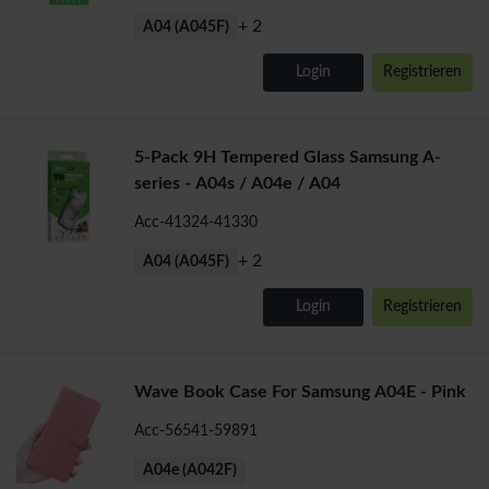
+ 2
A04 (A045F)
Login
Registrieren
5-Pack 9H Tempered Glass Samsung A-
series - A04s / A04e / A04
Acc-41324-41330
+ 2
A04 (A045F)
Login
Registrieren
Wave Book Case For Samsung A04E - Pink
Acc-56541-59891
A04e (A042F)