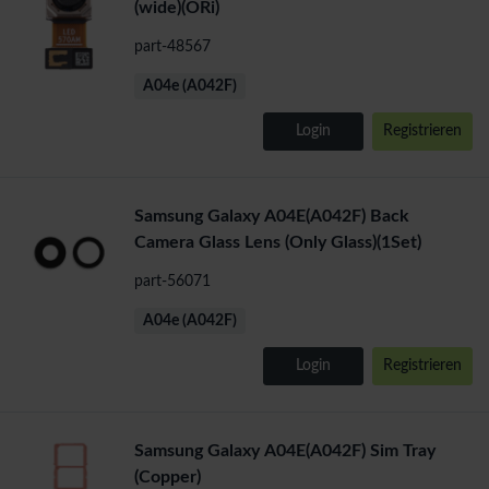
(wide)(ORi)
part-48567
A04e (A042F)
Login
Registrieren
Samsung Galaxy A04E(A042F) Back
Camera Glass Lens (Only Glass)(1Set)
part-56071
A04e (A042F)
Login
Registrieren
Samsung Galaxy A04E(A042F) Sim Tray
(Copper)