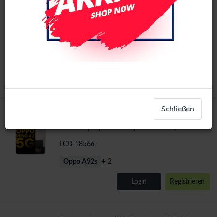
Oppo Reno4 Z 5G / A92s / Realme 6 Pro
Original
Original LCD Display Assembly No Frame
(All Colors)
LCD-1010208
+ 2
Oppo A92s
Login
Registrieren
Schließen
Oppo Reno4 Z 5G / A92s / Realme 6 Pro
oem
LCD Display Assembly No Frame (All
Colors)
LCD-18566
+ 2
Oppo A92s
Login
Registrieren