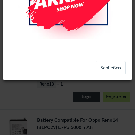
LCD-1010209
+ 1
Reno13
Login
Registrieren
Oppo Reno13 /Reno14 ORi LCD Display
Original
Assembly No Frame (Black)
Schließen
LCD-7955000
+ 1
Reno13
Login
Registrieren
Battery Compatible For Oppo Reno14
(BLPC29) Li-Po 6000 mAh