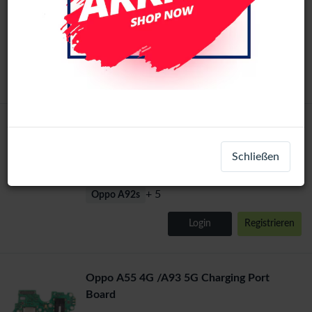
LCD-34837
+ 1
OnePlus Nord N200 5G
Login
Registrieren
Battery Compatible For Oppo A93 / Oppo
A92s / Oppo F17 Pro / Reno4 Z 5G / Reno4
Schließen
Lite (BLP779) Li-Po
BAT-18578
+ 5
Oppo A92s
Login
Registrieren
Oppo A55 4G /A93 5G Charging Port
Board