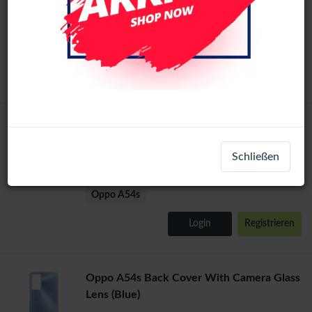
LCD-18284
+ 2
Oppo A16
Login
Registrieren
Oppo A54s Back Cover With Camera Glass
Lens (Silver)
Schließen
Back-51558
Oppo A54s
Login
Registrieren
Oppo A54s Back Cover With Camera Glass
Lens (Blue)