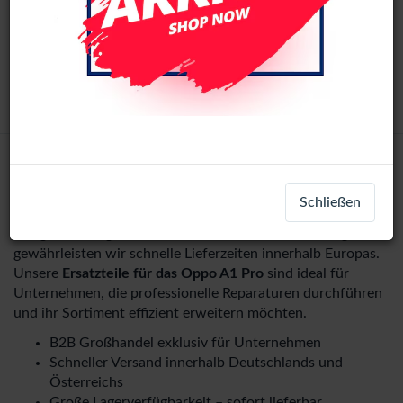
Realme 12 Pro Plus LCD D
LCD-74008
+ 5
Oppo A1 Pro
Login
Registrieren
Schließen
Mit großem Lagerbestand und Versand am selben Tag
gewährleisten wir schnelle Lieferzeiten innerhalb Europas.
Unsere
Ersatzteile für das Oppo A1 Pro
sind ideal für
Unternehmen, die professionelle Reparaturen durchführen
und ihr Sortiment effizient erweitern möchten.
B2B Großhandel exklusiv für Unternehmen
Schneller Versand innerhalb Deutschlands und
Österreichs
Große Lagerverfügbarkeit – sofort lieferbar