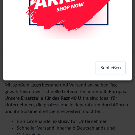
LCD Display Assembly With Frame (Black)
LCD-66302
+ 1
razr+ 2024
Login
Registrieren
Schließen
Mit großem Lagerbestand und Versand am selben Tag
gewährleisten wir schnelle Lieferzeiten innerhalb Europas.
Unsere
Ersatzteile für das Razr 40 Ultra
sind ideal für
Unternehmen, die professionelle Reparaturen durchführen
und ihr Sortiment effizient erweitern möchten.
B2B Großhandel exklusiv für Unternehmen
Schneller Versand innerhalb Deutschlands und
Österreichs