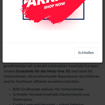
(All Colors)
LCD-10617
+ 1
Moto G 5G Plus
Login
Registrieren
Schließen
Mit großem Lagerbestand und Versand am selben Tag
gewährleisten wir schnelle Lieferzeiten innerhalb Europas.
Unsere
Ersatzteile für das Moto One 5G
sind ideal für
Unternehmen, die professionelle Reparaturen durchführen
und ihr Sortiment effizient erweitern möchten.
B2B Großhandel exklusiv für Unternehmen
Schneller Versand innerhalb Deutschlands und
Österreichs
Große Lagerverfügbarkeit – sofort lieferbar