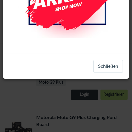
LCD-24620
Moto G9 Plus
Login
Registrieren
Battery Compatible For Motorola Moto G9
Plus (MG50) Li-Ion 5000 mAh
Schließen
LCD-26099
Moto G9 Plus
Login
Registrieren
Motorola Moto G9 Plus Charging Pord
Board