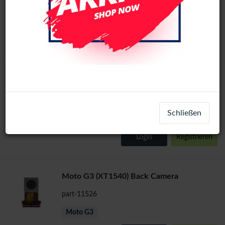
part-10674
Moto G3
Login
Registrieren
Moto G3 (XT1540) Front Camera
part-11529
Schließen
Moto G3
Login
Registrieren
Moto G3 (XT1540) Back Camera
part-11526
Moto G3