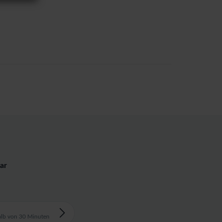
ar
alb von 30 Minuten