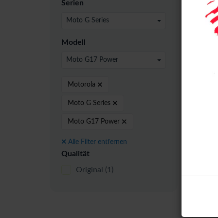
Origi
Serien
Moto G Series
Modell
Moto G17 Power
Motorola
Moto G Series
Moto G17 Power
Moto
Powe
Alle Filter entfernen
Asse
Qualität
Original
(1)
Mot