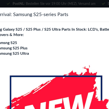
PostNL:
Bestellen Sie vor 19:00 Uhr (MEZ), Versand am
selben Tag
×
rival: Samsung S25-series Parts
Wählen Sie Ihre Sprache
suchen
 Galaxy S25 / S25 Plus / S25 Ultra Parts In Stock: LCD's, Batte
Es sieht so aus, als wären Sie in
overs & More:
Vereinigte Staaten
.
amsng S25
e City
Blogs
Besuchen Sie
en.phone-city.nl
amsung S25 Plus
amsung S25 Ultra
oder
-
Moto G17 Power
Auf dieser Seite bleiben
 G17 Power Replacement Parts Wholesal
 Seite
Datum (absteigend)