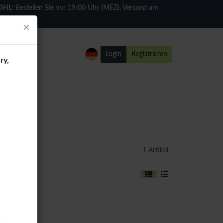
DHL:
Bestellen Sie vor 19:00 Uhr (MEZ), Versand am
selben Tag
×
Login
Registrieren
ry,
e
1 Artikel