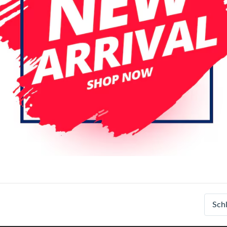
nal
rola Moto G17 / G17
r original LCD Display
mbly No Frame (All Colors)
+ 1
o G17 Power
Sch
LCD-1010199