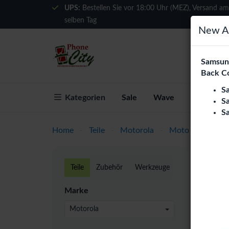
UPS:
Bestellen Sie vor 18:00 Uhr (MEZ), Versand am
selben Tag
New Ar
Samsung
Back C
S
Kategorien
Sale
Wave
Über Phon
S
S
Home
-
Teile
-
Motorola
-
Moto G Series
Moto
Teile
Zubehör
Werkzeuge
24 pro
Marke
Motorola