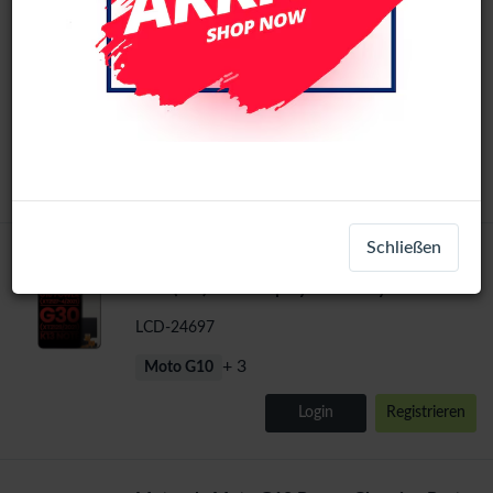
Motorola Moto G10 / G10 Power / G30
In-cell
LCD Display Assembly No Frame (All
Colors) (Incell)
LCD-67568
+ 2
Moto G10
Login
Registrieren
Schließen
Motorola Moto G10 / G10 Power / G20/
Original
G30 (Ori) LCD Display Assembly No Frame
(All Colors)
LCD-24697
+ 3
Moto G10
Login
Registrieren