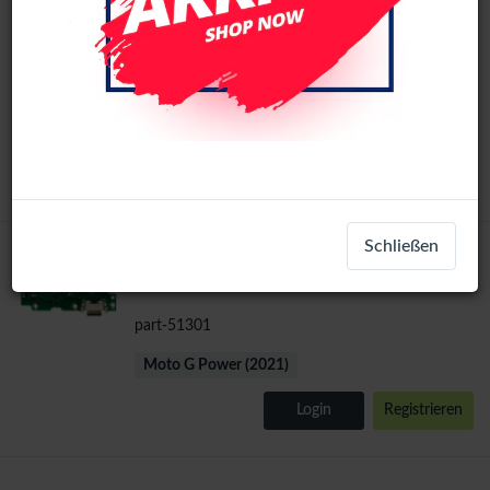
Motorola Moto G Power (2021) / G10 Play
Original
LCD Display No Frame (All Colors) (Ori)
LCD-49893
+ 1
Moto G Power (2021)
Login
Registrieren
Schließen
Motorola Moto G Power 2021 Charging
Port Board
part-51301
Moto G Power (2021)
Login
Registrieren