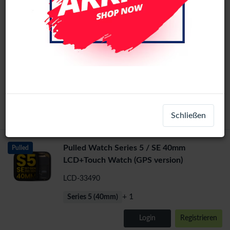
Apple Watch Series 5 / SE 40mm
LCD+Touch
LCD-13379
+ 1
Series 5 (40mm)
Login
Registrieren
Schließen
Pulled Watch Series 5 / SE 40mm
Pulled
LCD+Touch Watch (GPS version)
LCD-33490
+ 1
Series 5 (40mm)
Login
Registrieren