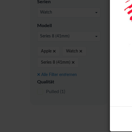
Serien
24 pro
Watch
Modell
Series 8 (41mm)
Pulle
Apple
Watch
Series 8 (41mm)
Alle Filter entfernen
Qualität
Pulled
(1)
Pull
LCD+