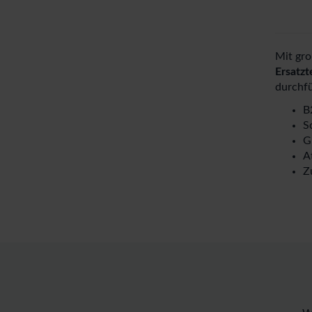
Mit gro
Ersatzt
durchfü
B
S
G
A
Z