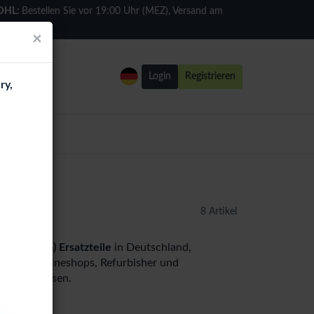
DHL:
Bestellen Sie vor 19:00 Uhr (MEZ), Versand am
selben Tag
×
Login
Registrieren
ry,
ßhandel
8 Artikel
s 8 (41mm) Ersatzteile
in Deutschland,
ändler, Onlineshops, Refurbisher und
andelspreisen.