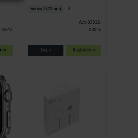
+ 2
Series 7 (41mm)
Acc-33312-
-55816
33316
eren
Login
Registrieren