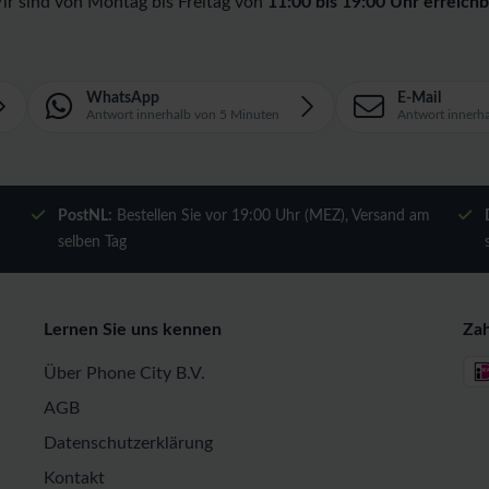
ir sind von Montag bis Freitag von
11:00 bis 19:00 Uhr erreichb
WhatsApp
E-Mail
Antwort innerhalb von 5 Minuten
Antwort innerh
m
PostNL:
Bestellen Sie vor 19:00 Uhr (MEZ), Versand am
selben Tag
Lernen Sie uns kennen
Za
Über Phone City B.V.
AGB
Datenschutzerklärung
Kontakt