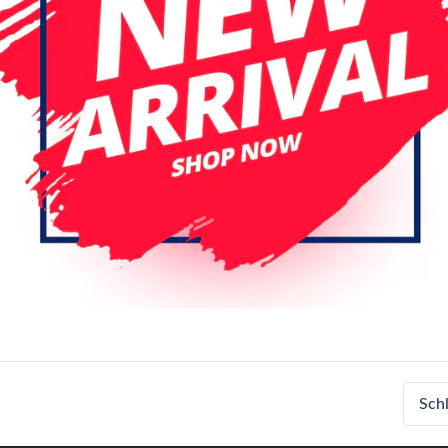
 Seite
Datum (absteigend)
d
ed Watch Series 8 41mm
Apple Watch Series 8 41m
Sch
Touch Watch
Battery - AM