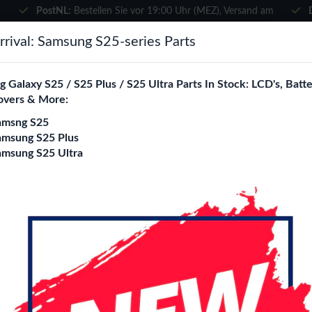
PostNL:
Bestellen Sie vor 19:00 Uhr (MEZ), Versand am
selben Tag
×
rival: Samsung S25-series Parts
Wählen Sie Ihre Sprache
suchen
 Galaxy S25 / S25 Plus / S25 Ultra Parts In Stock: LCD's, Batte
Es sieht so aus, als wären Sie in
overs & More:
Vereinigte Staaten
.
amsng S25
e City
Blogs
Besuchen Sie
en.phone-city.nl
amsung S25 Plus
amsung S25 Ultra
oder
 (41mm)
Auf dieser Seite bleiben
e Watch Series 8 (41mm) Ersatzteile Gro
ity ist Ihr spezialisierter B2B Großhandel für
Apple Watch Serie
ich und Europa. Wir beliefern ausschließlich Reparaturshops, H
dler mit geprüften Qualitätskomponenten zu attraktiven Großh
h Chargers
Watch Tempered Glass