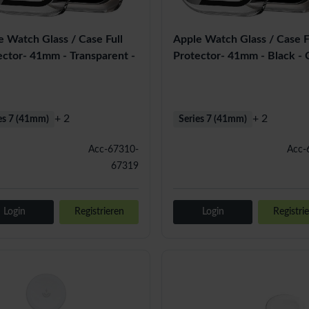
e Watch Glass / Case Full
Apple Watch Glass / Case F
ector- 41mm - Transparent -
Protector- 41mm - Black - 
+ 2
+ 2
es 7 (41mm)
Series 7 (41mm)
Acc-67310-
Acc-
67319
Login
Registrieren
Login
Registri