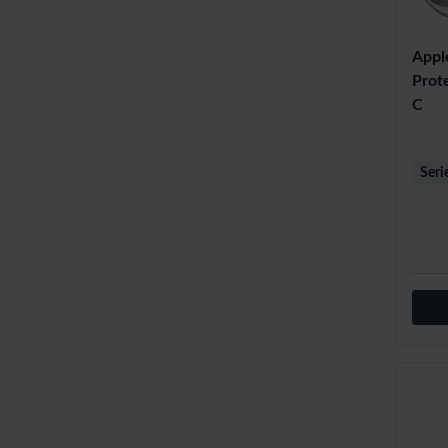
Appl
Prot
C
Seri