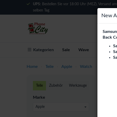
UPS:
Bestellen Sie vor 18:00 Uhr (MEZ), Versand am
selben Tag
New Ar
Samsung
Back C
S
Kategorien
Sale
Wave
Über Phon
S
S
Home
-
Teile
-
Apple
-
Watch
-
Series 8
Appl
Teile
Zubehör
Werkzeuge
Phone C
Marke
Österre
Großhän
Apple
iWatc