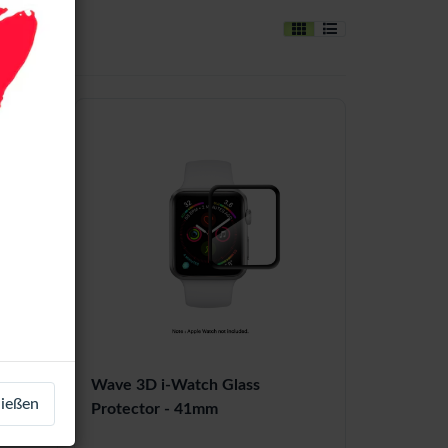
m
Wave 3D i-Watch Glass
ließen
Protector - 41mm