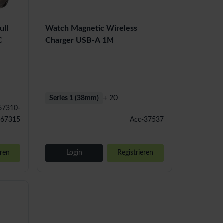
ull
Watch Magnetic Wireless
C
Charger USB-A 1M
+ 20
Series 1 (38mm)
67310-
67315
Acc-37537
eren
Login
Registrieren