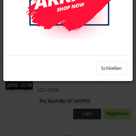
MacBook Pro 15" Touch Bar 2018-2019
(A1990) Complete LCD Display Assembly
(Silver)
LCD-63893
Pro Touch Bar 15" (A1990)
Login
Registrieren
Schließen
MacBook Pro 15" Touch Bar 2018-2019
(A1990) Complete LCD Display Assembly
(Space Gray)
LCD-63905
Pro Touch Bar 15" (A1990)
Login
Registrieren