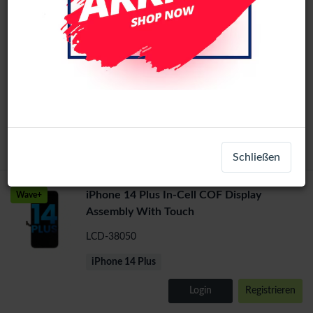
iPhone 14 Plus refurbished Display
Refurbished
Assembly With Touch
LCD-35882
iPhone 14 Plus
Login
Registrieren
Schließen
iPhone 14 Plus In-Cell COF Display
Wave+
Assembly With Touch
LCD-38050
iPhone 14 Plus
Login
Registrieren