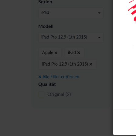
Serien
24 pro
iPad
Modell
iPad Pro 12.9 (1th 2015)
Origi
Apple
iPad
iPad Pro 12.9 (1th 2015)
Alle Filter entfernen
Qualität
Original
(2)
iPad
Orig
With