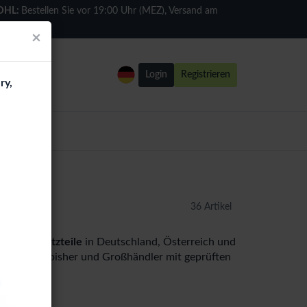
DHL:
Bestellen Sie vor 19:00 Uhr (MEZ), Versand am
selben Tag
×
Login
Registrieren
ry,
el
36 Artikel
 2015) Ersatzteile
in Deutschland, Österreich und
hops, Refurbisher und Großhändler mit geprüften