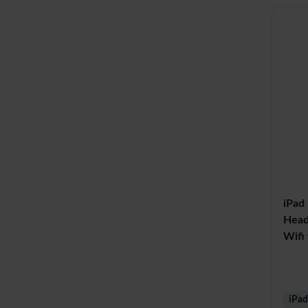
iPad
Head
Wifi 
iPad