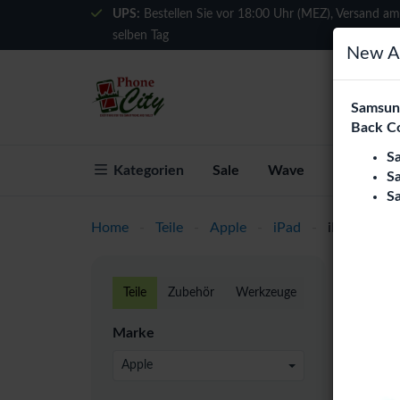
UPS:
Bestellen Sie vor 18:00 Uhr (MEZ), Versand am
selben Tag
New Ar
Samsung
Back C
S
Kategorien
Sale
Wave
Über Phon
S
S
Home
-
Teile
-
Apple
-
iPad
-
iPad Pro 12
IPad
Teile
Zubehör
Werkzeuge
Phone C
Marke
Europa.
Qualitä
Apple
Tablet