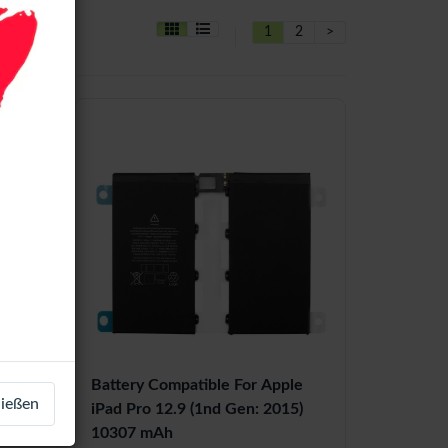
1
2
>
15)
Battery Compatible For Apple
ließen
bly
iPad Pro 12.9 (1nd Gen: 2015)
k)
10307 mAh