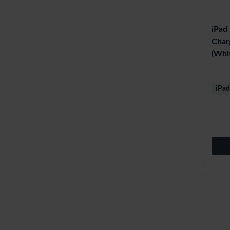
iPad
Charg
(Whit
iPad