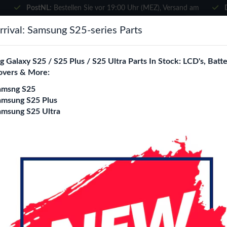
PostNL:
Bestellen Sie vor 19:00 Uhr (MEZ), Versand am
selben Tag
×
rival: Samsung S25-series Parts
Wählen Sie Ihre Sprache
suchen
 Galaxy S25 / S25 Plus / S25 Ultra Parts In Stock: LCD's, Batte
Es sieht so aus, als wären Sie in
overs & More:
Vereinigte Staaten
.
amsng S25
e City
Blogs
Besuchen Sie
en.phone-city.nl
amsung S25 Plus
amsung S25 Ultra
oder
.9 (1th 2015)
Auf dieser Seite bleiben
 Pro 12.9 (1th 2015) Ersatzteile Großhand
ity ist Ihr spezialisierter B2B Großhandel für
iPad Pro 12.9 (1th
 Wir beliefern ausschließlich Reparaturshops, Händler, Onlines
tskomponenten zu attraktiven Großhandelspreisen.
 Screen Protectors
360° Cases