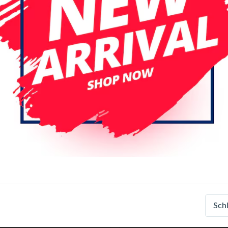
 Seite
Datum (absteigend)
nal
Original
 Pro 12.9 (1nd Gen: 2015)
iPad Pro 12.9 (1nd Gen: 20
Sch
inal LCD Display Assembly
Original LCD Display Assem
 Touch Incl. PCB (White)
With Touch Incl. PCB (Blac