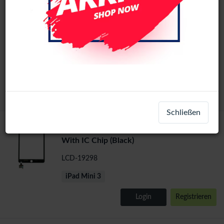
Apple iPad Mini 3 Touch Screen Digitizer
With IC Chip (White)
LCD-19299
iPad Mini 3
Login
Registrieren
Schließen
Apple iPad Mini 3 Touch Screen Digitizer
With IC Chip (Black)
LCD-19298
iPad Mini 3
Login
Registrieren