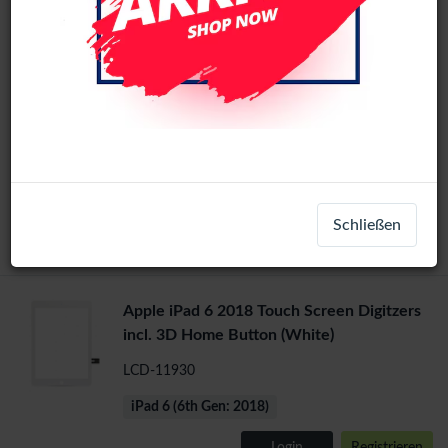
1
2
>
Apple iPad Air / iPad 5 2017 / iPad 6 2018
oem
OEM LCD Display Screen
LCD-951
+ 2
iPad 5 (5th Gen: 2017)
Schließen
Login
Registrieren
Apple iPad 6 2018 Touch Screen Digitzers
incl. 3D Home Button (White)
LCD-11930
iPad 6 (6th Gen: 2018)