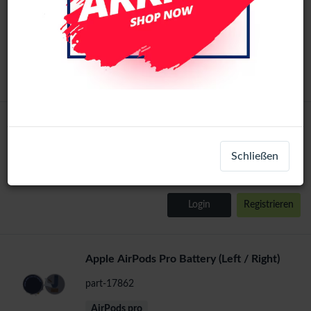
part-17866
+ 3
AirPods 1st
Login
Registrieren
Apple AirPods Pro Charging Case Battery
part-17864
Schließen
AirPods pro
Login
Registrieren
Apple AirPods Pro Battery (Left / Right)
part-17862
AirPods pro